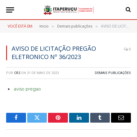
VOCÊ ESTÁ EM:
Inicio
Demais publicações
AVISO DE LICITAÇÃO PREGÃO ELETRONICO Nº 36/2023
»
»
AVISO DE LICITAÇÃO PREGÃO
0
ELETRONICO Nº 36/2023
POR
CR2
ON
31 DE MAIO DE 2023
DEMAIS PUBLICAÇÕES
aviso pregao
Facebook
Twitter
Pinterest
LinkedIn
Tumblr
E-
mail