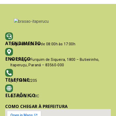
ATENDIMENTO
Segunda à Sexta de 08:00h às 17:00h
ENDEREÇO
Av. Crispim Furquim de Siqueira, 1800 – Butieirinho,
Itaperuçu, Paraná – 83560-000
TELEFONE
(41) 3603-2205
ELETRÔNICO
Ouvidoria
/
e-SIC
COMO CHEGAR À PREFEITURA