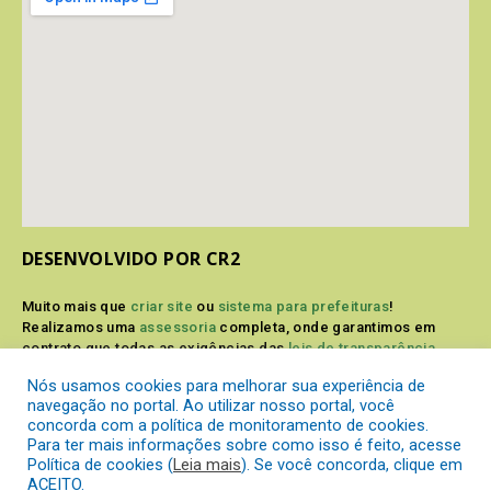
DESENVOLVIDO POR CR2
Muito mais que
criar site
ou
sistema para prefeituras
!
Realizamos uma
assessoria
completa, onde garantimos em
contrato que todas as exigências das
leis de transparência
pública
serão atendidas.
Nós usamos cookies para melhorar sua experiência de
navegação no portal. Ao utilizar nosso portal, você
Conheça o
PNTP
e o
Radar da Transparência Pública
concorda com a política de monitoramento de cookies.
Para ter mais informações sobre como isso é feito, acesse
Política de cookies (
Leia mais
). Se você concorda, clique em
ACEITO.