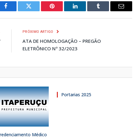
Facebook
Twitter
Pinterest
LinkedIn
Tumblr
E-
mail
R
PRÓXIMO ARTIGO
º
ATA DE HOMOLOGAÇÃO – PREGÃO
3
ELETRÔNICO Nº 32/2023
Portarias 2025
 Credenciamento Médico