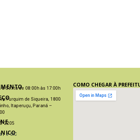
COMO CHEGAR À PREFEIT
IMENTO
 à Sexta de 08:00h às 17:00h
EÇO
pim Furquim de Siqueira, 1800
rinho, Itaperuçu, Paraná –
00
ONE
03-2205
ÔNICO
a
/
e-SIC