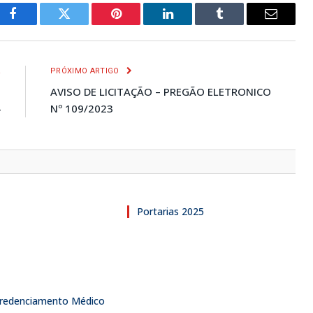
Facebook
Twitter
Pinterest
LinkedIn
Tumblr
E-
mail
R
PRÓXIMO ARTIGO
e
AVISO DE LICITAÇÃO – PREGÃO ELETRONICO
4
Nº 109/2023
Portarias 2025
 Credenciamento Médico