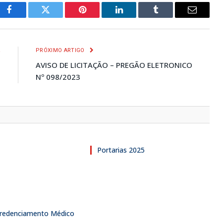
Facebook
Twitter
Pinterest
LinkedIn
Tumblr
E-
mail
R
PRÓXIMO ARTIGO
3
AVISO DE LICITAÇÃO – PREGÃO ELETRONICO
Nº 098/2023
Portarias 2025
 Credenciamento Médico