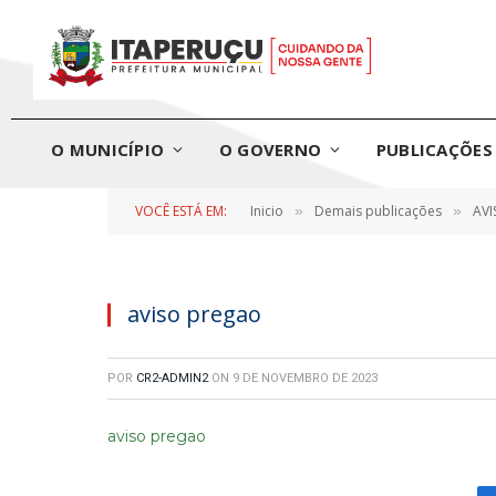
O MUNICÍPIO
O GOVERNO
PUBLICAÇÕES 
VOCÊ ESTÁ EM:
Inicio
Demais publicações
AVI
»
»
aviso pregao
POR
CR2-ADMIN2
ON
9 DE NOVEMBRO DE 2023
aviso pregao