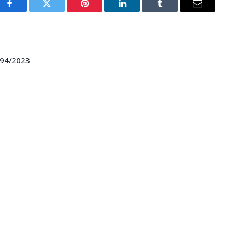
Facebook
Twitter
Pinterest
LinkedIn
Tumblr
E-
mail
094/2023