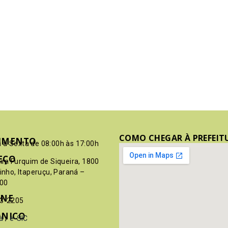
COMO CHEGAR À PREFEIT
IMENTO
 à Sexta de 08:00h às 17:00h
EÇO
pim Furquim de Siqueira, 1800
rinho, Itaperuçu, Paraná –
00
ONE
03-2205
ÔNICO
a
/
e-SIC