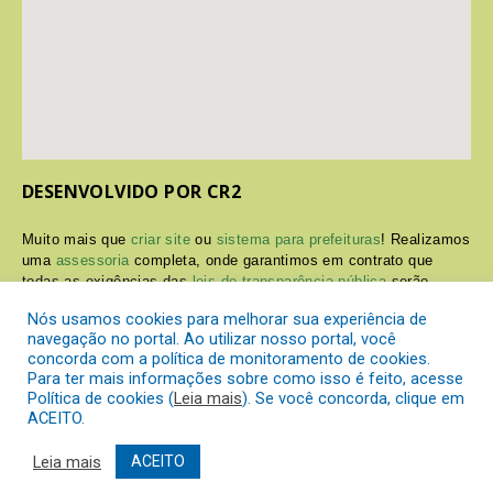
DESENVOLVIDO POR CR2
Muito mais que
criar site
ou
sistema para prefeituras
! Realizamos
uma
assessoria
completa, onde garantimos em contrato que
todas as exigências das
leis de transparência pública
serão
atendidas.
Nós usamos cookies para melhorar sua experiência de
navegação no portal. Ao utilizar nosso portal, você
Conheça o
PNTP
e o
Radar da Transparência Pública
concorda com a política de monitoramento de cookies.
Para ter mais informações sobre como isso é feito, acesse
Política de cookies (
Leia mais
). Se você concorda, clique em
ACEITO.
Prefeitura Municipal de Itaperuçu.
Todos os direitos reservados a
Leia mais
ACEITO
Mapa do Site
Acessar Área Administrativa
Acessar o Webmail