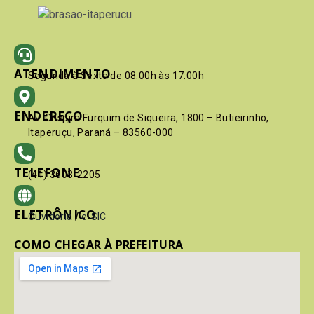
ATENDIMENTO
Segunda à Sexta de 08:00h às 17:00h
ENDEREÇO
Av. Crispim Furquim de Siqueira, 1800 – Butieirinho,
Itaperuçu, Paraná – 83560-000
TELEFONE
(41) 3603-2205
ELETRÔNICO
Ouvidoria
/
e-SIC
COMO CHEGAR À PREFEITURA