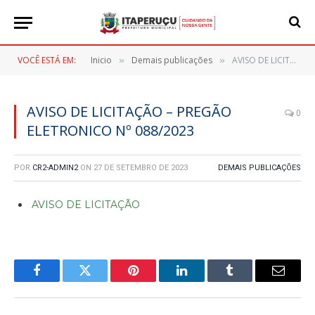
VOCÊ ESTÁ EM:
Inicio
Demais publicações
AVISO DE LICITAÇÃO – PREGÃO ELETRONICO Nº 088/2023
»
»
AVISO DE LICITAÇÃO – PREGÃO
0
ELETRONICO Nº 088/2023
POR
CR2-ADMIN2
ON
27 DE SETEMBRO DE 2023
DEMAIS PUBLICAÇÕES
AVISO DE LICITAÇÃO
Facebook
Twitter
Pinterest
LinkedIn
Tumblr
E-
mail