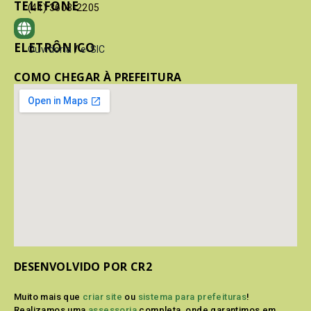
TELEFONE
(41) 3603-2205
ELETRÔNICO
Ouvidoria
/
e-SIC
COMO CHEGAR À PREFEITURA
DESENVOLVIDO POR CR2
Muito mais que
criar site
ou
sistema para prefeituras
!
Realizamos uma
assessoria
completa, onde garantimos em