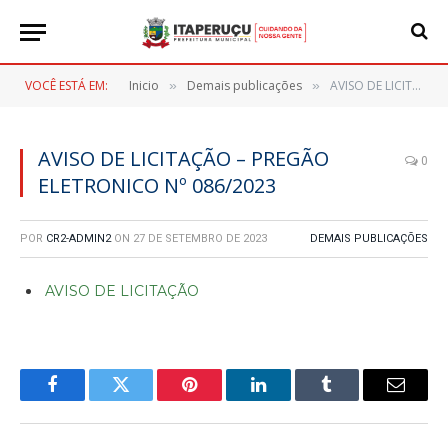
VOCÊ ESTÁ EM:
Inicio
Demais publicações
AVISO DE LICITAÇÃO – PREGÃO ELETRONICO Nº 086/2023
»
»
AVISO DE LICITAÇÃO – PREGÃO
0
ELETRONICO Nº 086/2023
POR
CR2-ADMIN2
ON
27 DE SETEMBRO DE 2023
DEMAIS PUBLICAÇÕES
AVISO DE LICITAÇÃO
Facebook
Twitter
Pinterest
LinkedIn
Tumblr
E-
mail