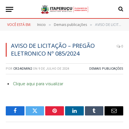
VOCÊ ESTÁ EM:
Inicio
Demais publicações
AVISO DE LICITAÇÃO – PREGÃO ELETRONICO Nº 085/2024
»
»
AVISO DE LICITAÇÃO – PREGÃO
0
ELETRONICO Nº 085/2024
POR
CR2-ADMIN2
ON
9 DE JULHO DE 2024
DEMAIS PUBLICAÇÕES
Clique aqui para visualizar
Facebook
Twitter
Pinterest
LinkedIn
Tumblr
E-
mail