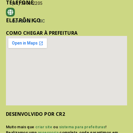
TELEFONE
(41) 3603-2205
ELETRÔNICO
Ouvidoria
/
e-SIC
COMO CHEGAR À PREFEITURA
DESENVOLVIDO POR CR2
Muito mais que
criar site
ou
sistema para prefeituras
!
Realizamos uma
assessoria
completa, onde garantimos em