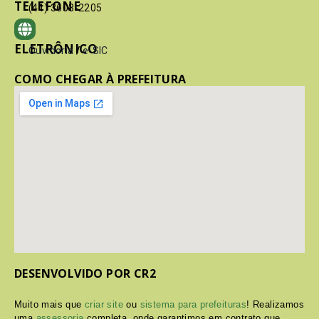
TELEFONE
(41) 3603-2205
ELETRÔNICO
Ouvidoria
/
e-SIC
COMO CHEGAR À PREFEITURA
DESENVOLVIDO POR CR2
Muito mais que
criar site
ou
sistema para prefeituras
! Realizamos
uma
assessoria
completa, onde garantimos em contrato que