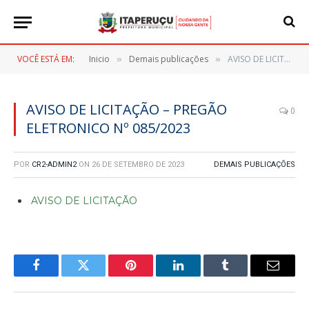
VOCÊ ESTÁ EM:
Inicio
Demais publicações
AVISO DE LICITAÇÃO – PREGÃO ELETRONICO Nº 085/2023
»
»
AVISO DE LICITAÇÃO – PREGÃO
0
ELETRONICO Nº 085/2023
POR
CR2-ADMIN2
ON
26 DE SETEMBRO DE 2023
DEMAIS PUBLICAÇÕES
AVISO DE LICITAÇÃO
Facebook
Twitter
Pinterest
LinkedIn
Tumblr
E-
mail