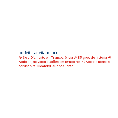
prefeituradeitaperucu
💎 Selo Diamante em Transparência
🎉 35 anos de história
📢
Notícias, serviços e ações em tempo real
👇 Acesse nossos
serviços:
#CuidandoDaNossaGente