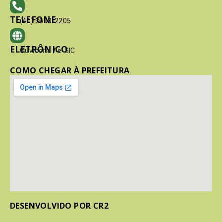
TELEFONE
(41) 3603-2205
ELETRÔNICO
Ouvidoria
/
e-SIC
COMO CHEGAR À PREFEITURA
DESENVOLVIDO POR CR2