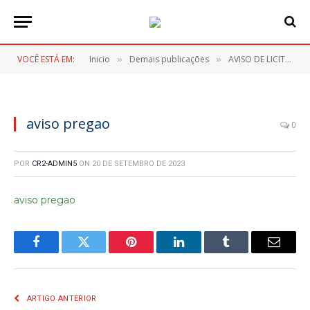
VOCÊ ESTÁ EM:
Inicio
Demais publicações
AVISO DE LICITAÇÃO – PREGÃO ELETRONICO Nº 083/2023
»
»
aviso pregao
0
POR
CR2-ADMIN5
ON
20 DE SETEMBRO DE 2023
aviso pregao
Facebook
Twitter
Pinterest
LinkedIn
Tumblr
E-
mail
ARTIGO ANTERIOR