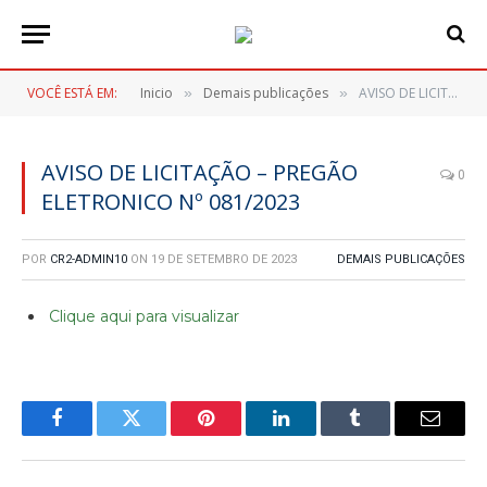
VOCÊ ESTÁ EM:
Inicio
Demais publicações
AVISO DE LICITAÇÃO – PREGÃO ELETRONICO Nº 081/2023
»
»
AVISO DE LICITAÇÃO – PREGÃO
0
ELETRONICO Nº 081/2023
POR
CR2-ADMIN10
ON
19 DE SETEMBRO DE 2023
DEMAIS PUBLICAÇÕES
Clique aqui para visualizar
Facebook
Twitter
Pinterest
LinkedIn
Tumblr
E-
mail