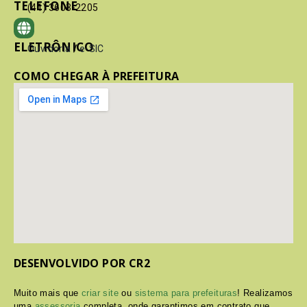
TELEFONE
(41) 3603-2205
ELETRÔNICO
Ouvidoria
/
e-SIC
COMO CHEGAR À PREFEITURA
DESENVOLVIDO POR CR2
Muito mais que
criar site
ou
sistema para prefeituras
! Realizamos
uma
assessoria
completa, onde garantimos em contrato que