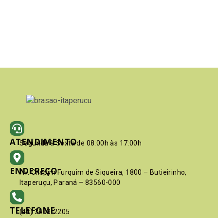
ATENDIMENTO
Segunda à Sexta de 08:00h às 17:00h
ENDEREÇO
Av. Crispim Furquim de Siqueira, 1800 – Butieirinho,
Itaperuçu, Paraná – 83560-000
TELEFONE
(41) 3603-2205