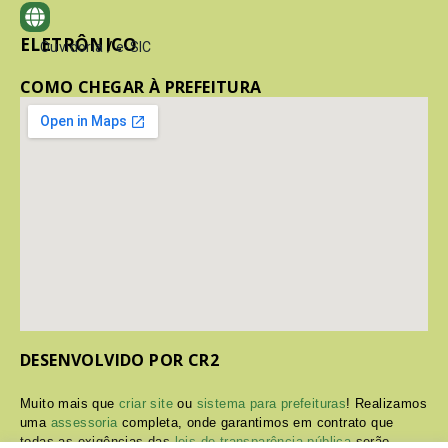
ELETRÔNICO
Ouvidoria
/
e-SIC
COMO CHEGAR À PREFEITURA
DESENVOLVIDO POR CR2
Muito mais que
criar site
ou
sistema para prefeituras
! Realizamos
uma
assessoria
completa, onde garantimos em contrato que
todas as exigências das
leis de transparência pública
serão