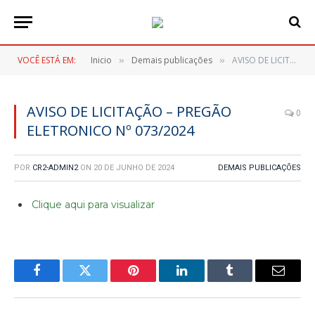
VOCÊ ESTÁ EM:
Inicio
Demais publicações
AVISO DE LICITAÇÃO – PREGÃO ELETRONICO Nº 073/2024
»
»
AVISO DE LICITAÇÃO – PREGÃO
0
ELETRONICO Nº 073/2024
POR
CR2-ADMIN2
ON
20 DE JUNHO DE 2024
DEMAIS PUBLICAÇÕES
Clique aqui para visualizar
Facebook
Twitter
Pinterest
LinkedIn
Tumblr
E-
mail