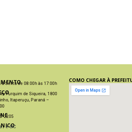
COMO CHEGAR À PREFEIT
IMENTO
 à Sexta de 08:00h às 17:00h
EÇO
pim Furquim de Siqueira, 1800
rinho, Itaperuçu, Paraná –
00
ONE
03-2205
ÔNICO
a
/
e-SIC