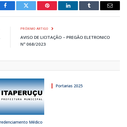
Facebook
Twitter
Pinterest
LinkedIn
Tumblr
E-
mail
R
PRÓXIMO ARTIGO
A
AVISO DE LICITAÇÃO – PREGÃO ELETRONICO
3
Nº 068/2023
Portarias 2025
 Credenciamento Médico