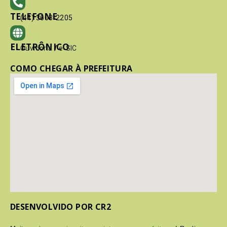
TELEFONE
(41) 3603-2205
ELETRÔNICO
Ouvidoria
/
e-SIC
COMO CHEGAR À PREFEITURA
DESENVOLVIDO POR CR2