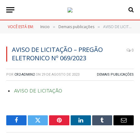
VOCÊ ESTÁ EM:
Inicio
Demais publicações
AVISO DE LICITAÇÃO – PREGÃO ELETRONICO Nº 069/2023
»
»
AVISO DE LICITAÇÃO – PREGÃO
0
ELETRONICO Nº 069/2023
POR
CR2-ADMIN2
ON
29 DE AGOSTO DE 2023
DEMAIS PUBLICAÇÕES
AVISO DE LICITAÇÃO
Facebook
Twitter
Pinterest
LinkedIn
Tumblr
E-
mail