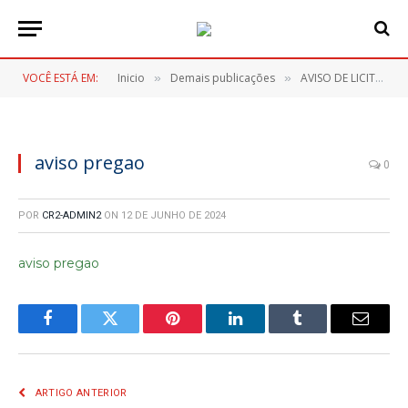
VOCÊ ESTÁ EM:
Inicio
Demais publicações
AVISO DE LICITAÇÃO – PREGÃO ELETRONICO Nº 066/2024
»
»
aviso pregao
0
POR
CR2-ADMIN2
ON
12 DE JUNHO DE 2024
aviso pregao
Facebook
Twitter
Pinterest
LinkedIn
Tumblr
E-
mail
ARTIGO ANTERIOR