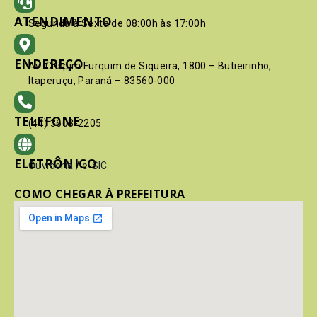
ATENDIMENTO
Segunda à Sexta de 08:00h às 17:00h
ENDEREÇO
Av. Crispim Furquim de Siqueira, 1800 – Butieirinho,
Itaperuçu, Paraná – 83560-000
TELEFONE
(41) 3603-2205
ELETRÔNICO
Ouvidoria
/
e-SIC
COMO CHEGAR À PREFEITURA