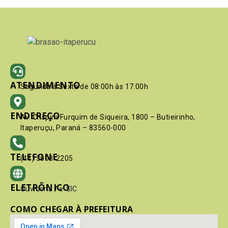
ATENDIMENTO
Segunda à Sexta de 08:00h às 17:00h
ENDEREÇO
Av. Crispim Furquim de Siqueira, 1800 – Butieirinho,
Itaperuçu, Paraná – 83560-000
TELEFONE
(41) 3603-2205
ELETRÔNICO
Ouvidoria
/
e-SIC
COMO CHEGAR À PREFEITURA