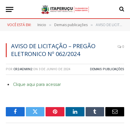
VOCÊ ESTÁ EM:
Inicio
Demais publicações
AVISO DE LICITAÇÃO – PREGÃO ELETRONICO Nº 062/2024
»
»
AVISO DE LICITAÇÃO – PREGÃO
0
ELETRONICO Nº 062/2024
POR
CR2-ADMIN2
ON
3 DE JUNHO DE 2024
DEMAIS PUBLICAÇÕES
Clique aqui para acessar
Facebook
Twitter
Pinterest
LinkedIn
Tumblr
E-
mail