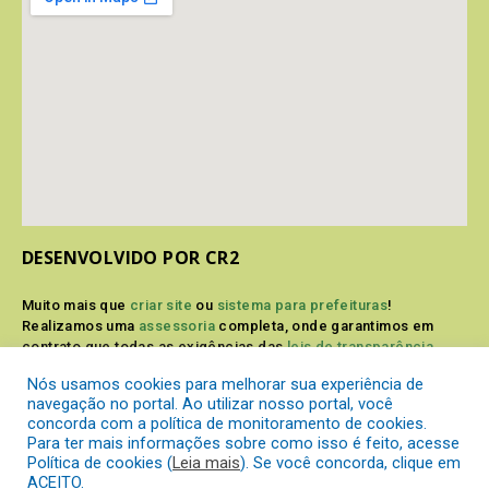
DESENVOLVIDO POR CR2
Muito mais que
criar site
ou
sistema para prefeituras
!
Realizamos uma
assessoria
completa, onde garantimos em
contrato que todas as exigências das
leis de transparência
pública
serão atendidas.
Nós usamos cookies para melhorar sua experiência de
navegação no portal. Ao utilizar nosso portal, você
Conheça o
PNTP
e o
Radar da Transparência Pública
concorda com a política de monitoramento de cookies.
Para ter mais informações sobre como isso é feito, acesse
Política de cookies (
Leia mais
). Se você concorda, clique em
ACEITO.