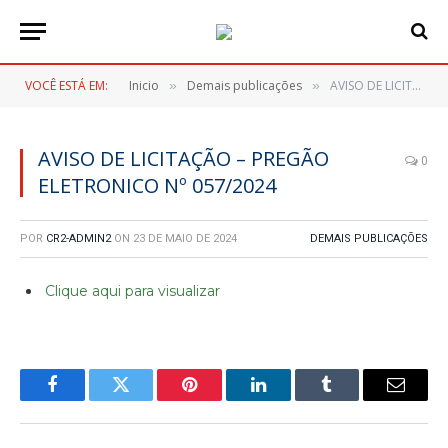
VOCÊ ESTÁ EM:
Inicio
Demais publicações
AVISO DE LICITAÇÃO – PREGÃO ELETRONICO Nº 057/2024
»
»
AVISO DE LICITAÇÃO – PREGÃO
0
ELETRONICO Nº 057/2024
POR
CR2-ADMIN2
ON
23 DE MAIO DE 2024
DEMAIS PUBLICAÇÕES
Clique aqui para visualizar
Facebook
Twitter
Pinterest
LinkedIn
Tumblr
E-
mail