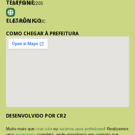
TELEFONE
(41) 3603-2205
ELETRÔNICO
Ouvidoria
/
e-SIC
COMO CHEGAR À PREFEITURA
DESENVOLVIDO POR CR2
Muito mais que
criar site
ou
sistema para prefeituras
! Realizamos
uma
assessoria
completa, onde garantimos em contrato que