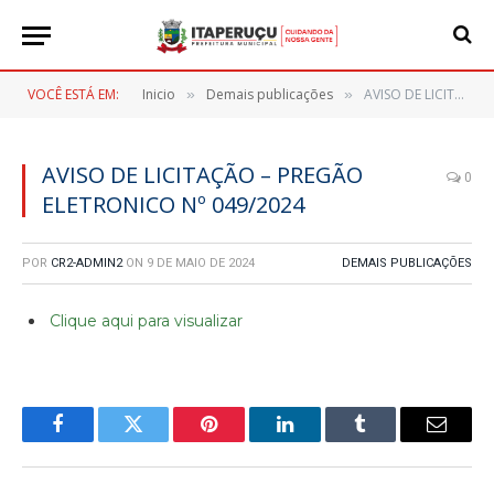
VOCÊ ESTÁ EM:
Inicio
Demais publicações
AVISO DE LICITAÇÃO – PREGÃO ELETRONICO Nº 049/2024
»
»
AVISO DE LICITAÇÃO – PREGÃO
0
ELETRONICO Nº 049/2024
POR
CR2-ADMIN2
ON
9 DE MAIO DE 2024
DEMAIS PUBLICAÇÕES
Clique aqui para visualizar
Facebook
Twitter
Pinterest
LinkedIn
Tumblr
E-
mail