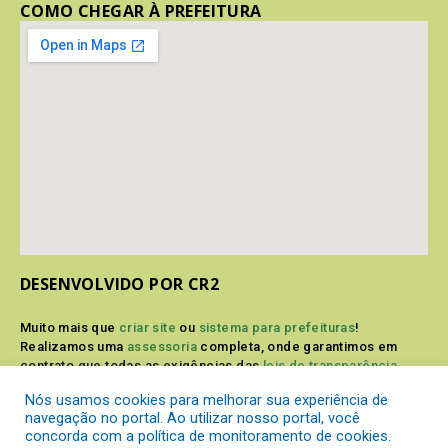
COMO CHEGAR À PREFEITURA
DESENVOLVIDO POR CR2
Muito mais que
criar site
ou
sistema para prefeituras
!
Realizamos uma
assessoria
completa, onde garantimos em
contrato que todas as exigências das
leis de transparência
pública
serão atendidas.
Nós usamos cookies para melhorar sua experiência de
navegação no portal. Ao utilizar nosso portal, você
Conheça o
PNTP
e o
Radar da Transparência Pública
concorda com a política de monitoramento de cookies.