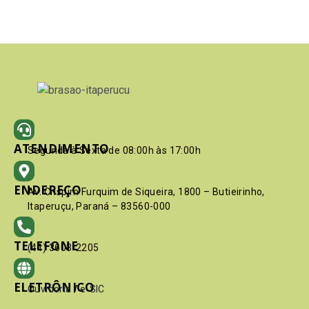
ATENDIMENTO
Segunda à Sexta de 08:00h às 17:00h
ENDEREÇO
Av. Crispim Furquim de Siqueira, 1800 – Butieirinho,
Itaperuçu, Paraná – 83560-000
TELEFONE
(41) 3603-2205
ELETRÔNICO
Ouvidoria
/
e-SIC