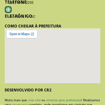
TELEFONE
(41) 3603-2205
ELETRÔNICO
Ouvidoria
/
e-SIC
COMO CHEGAR À PREFEITURA
DESENVOLVIDO POR CR2
Muito mais que
criar site
ou
sistema para prefeituras
! Realizamos
uma
assessoria
completa, onde garantimos em contrato que