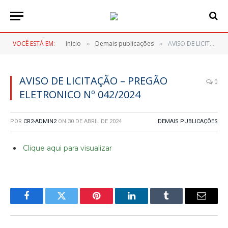
VOCÊ ESTÁ EM:
Inicio
Demais publicações
AVISO DE LICITAÇÃO – PREGÃO ELETRONICO Nº 042/2024
»
»
AVISO DE LICITAÇÃO – PREGÃO
0
ELETRONICO Nº 042/2024
POR
CR2-ADMIN2
ON
30 DE ABRIL DE 2024
DEMAIS PUBLICAÇÕES
Clique aqui para visualizar
Facebook
Twitter
Pinterest
LinkedIn
Tumblr
E-
mail