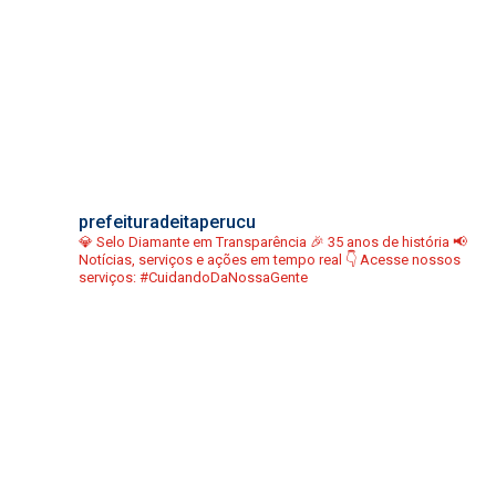
prefeituradeitaperucu
💎 Selo Diamante em Transparência
🎉 35 anos de história
📢
Notícias, serviços e ações em tempo real
👇 Acesse nossos
serviços:
#CuidandoDaNossaGente