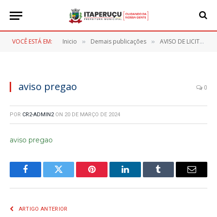
VOCÊ ESTÁ EM:
Inicio
Demais publicações
AVISO DE LICITAÇÃO – PREGÃO ELETRONICO Nº 029/2024
»
»
aviso pregao
0
POR
CR2-ADMIN2
ON
20 DE MARÇO DE 2024
aviso pregao
Facebook
Twitter
Pinterest
LinkedIn
Tumblr
E-
mail
ARTIGO ANTERIOR