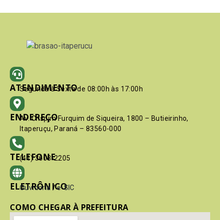
ATENDIMENTO
Segunda à Sexta de 08:00h às 17:00h
ENDEREÇO
Av. Crispim Furquim de Siqueira, 1800 – Butieirinho,
Itaperuçu, Paraná – 83560-000
TELEFONE
(41) 3603-2205
ELETRÔNICO
Ouvidoria
/
e-SIC
COMO CHEGAR À PREFEITURA