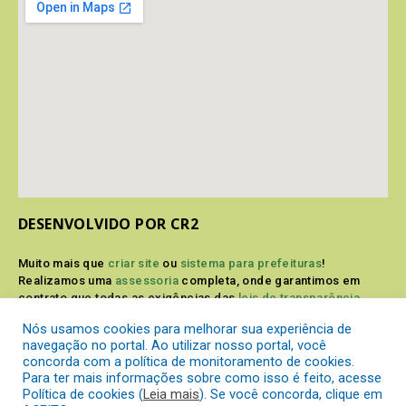
DESENVOLVIDO POR CR2
Muito mais que
criar site
ou
sistema para prefeituras
!
Realizamos uma
assessoria
completa, onde garantimos em
contrato que todas as exigências das
leis de transparência
pública
serão atendidas.
Nós usamos cookies para melhorar sua experiência de
navegação no portal. Ao utilizar nosso portal, você
Conheça o
PNTP
e o
Radar da Transparência Pública
concorda com a política de monitoramento de cookies.
Para ter mais informações sobre como isso é feito, acesse
Política de cookies (
Leia mais
). Se você concorda, clique em