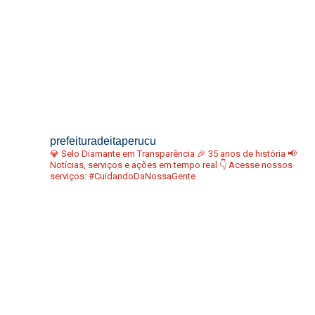
prefeituradeitaperucu
💎 Selo Diamante em Transparência
🎉 35 anos de história
📢
Notícias, serviços e ações em tempo real
👇 Acesse nossos
serviços:
#CuidandoDaNossaGente