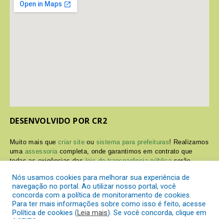
DESENVOLVIDO POR CR2
Muito mais que
criar site
ou
sistema para prefeituras
! Realizamos
uma
assessoria
completa, onde garantimos em contrato que
todas as exigências das
leis de transparência pública
serão
atendidas.
Nós usamos cookies para melhorar sua experiência de
navegação no portal. Ao utilizar nosso portal, você
Conheça o
PNTP
e o
Radar da Transparência Pública
concorda com a política de monitoramento de cookies.
Para ter mais informações sobre como isso é feito, acesse
Política de cookies (
Leia mais
). Se você concorda, clique em