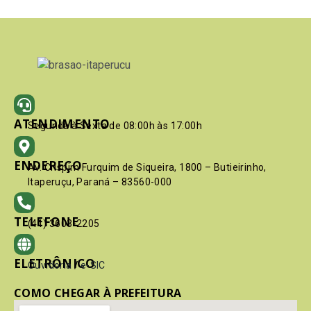
ATENDIMENTO
Segunda à Sexta de 08:00h às 17:00h
ENDEREÇO
Av. Crispim Furquim de Siqueira, 1800 – Butieirinho,
Itaperuçu, Paraná – 83560-000
TELEFONE
(41) 3603-2205
ELETRÔNICO
Ouvidoria
/
e-SIC
COMO CHEGAR À PREFEITURA