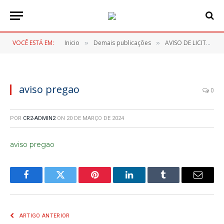
VOCÊ ESTÁ EM:
Inicio
Demais publicações
AVISO DE LICITAÇÃO – PREGÃO ELETRONICO Nº 024/2024
»
»
aviso pregao
0
POR
CR2-ADMIN2
ON
20 DE MARÇO DE 2024
aviso pregao
Facebook
Twitter
Pinterest
LinkedIn
Tumblr
E-
mail
ARTIGO ANTERIOR