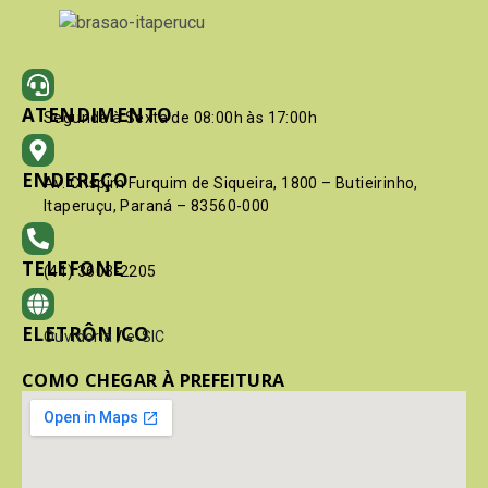
ATENDIMENTO
Segunda à Sexta de 08:00h às 17:00h
ENDEREÇO
Av. Crispim Furquim de Siqueira, 1800 – Butieirinho,
Itaperuçu, Paraná – 83560-000
TELEFONE
(41) 3603-2205
ELETRÔNICO
Ouvidoria
/
e-SIC
COMO CHEGAR À PREFEITURA