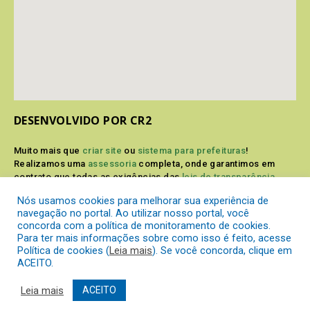
DESENVOLVIDO POR CR2
Muito mais que
criar site
ou
sistema para prefeituras
!
Realizamos uma
assessoria
completa, onde garantimos em
contrato que todas as exigências das
leis de transparência
pública
serão atendidas.
Nós usamos cookies para melhorar sua experiência de
navegação no portal. Ao utilizar nosso portal, você
Conheça o
PNTP
e o
Radar da Transparência Pública
concorda com a política de monitoramento de cookies.
Para ter mais informações sobre como isso é feito, acesse
Política de cookies (
Leia mais
). Se você concorda, clique em
ACEITO.
Prefeitura Municipal de Itaperuçu.
Todos os direitos reservados a
Leia mais
ACEITO
Mapa do Site
Acessar Área Administrativa
Acessar o Webmail