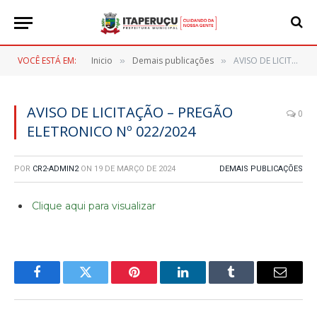
VOCÊ ESTÁ EM:
Inicio
Demais publicações
AVISO DE LICITAÇÃO – PREGÃO ELETRONICO Nº 022/2024
»
»
AVISO DE LICITAÇÃO – PREGÃO
0
ELETRONICO Nº 022/2024
POR
CR2-ADMIN2
ON
19 DE MARÇO DE 2024
DEMAIS PUBLICAÇÕES
Clique aqui para visualizar
Facebook
Twitter
Pinterest
LinkedIn
Tumblr
E-
mail