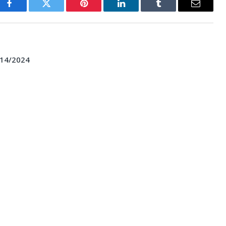
Facebook
Twitter
Pinterest
LinkedIn
Tumblr
E-
mail
014/2024