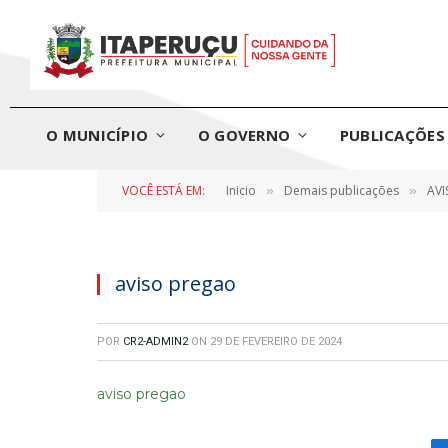
O MUNICÍPIO
O GOVERNO
PUBLICAÇÕES 
VOCÊ ESTÁ EM:
Inicio
Demais publicações
AVI
»
»
aviso pregao
POR
CR2-ADMIN2
ON
29 DE FEVEREIRO DE 2024
aviso pregao