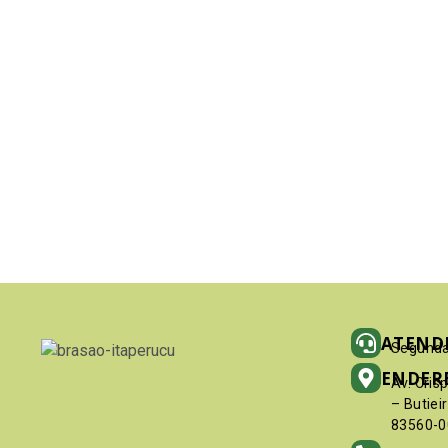
ATEND
Segunda
ENDER
Av. Cris
– Butiei
83560-0