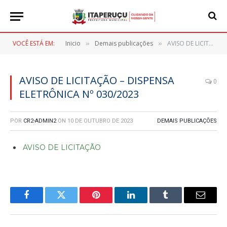
VOCÊ ESTÁ EM:
Inicio
Demais publicações
AVISO DE LICITAÇÃO – DISPENSA ELETRÔNICA Nº 030/2023
»
»
AVISO DE LICITAÇÃO – DISPENSA
0
ELETRÔNICA Nº 030/2023
POR
CR2-ADMIN2
ON
10 DE OUTUBRO DE 2023
DEMAIS PUBLICAÇÕES
AVISO DE LICITAÇÃO
Facebook
Twitter
Pinterest
LinkedIn
Tumblr
E-
mail