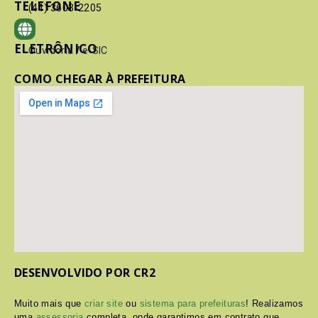
TELEFONE
(41) 3603-2205
ELETRÔNICO
Ouvidoria
/
e-SIC
COMO CHEGAR À PREFEITURA
DESENVOLVIDO POR CR2
Muito mais que
criar site
ou
sistema para prefeituras
! Realizamos
uma
assessoria
completa, onde garantimos em contrato que