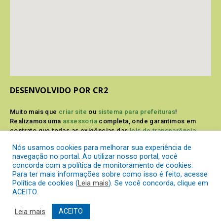
DESENVOLVIDO POR CR2
Muito mais que
criar site
ou
sistema para prefeituras
!
Realizamos uma
assessoria
completa, onde garantimos em
contrato que todas as exigências das
leis de transparência
pública
serão atendidas.
Nós usamos cookies para melhorar sua experiência de
navegação no portal. Ao utilizar nosso portal, você
Conheça o
PNTP
e o
Radar da Transparência Pública
concorda com a política de monitoramento de cookies.
Para ter mais informações sobre como isso é feito, acesse
Política de cookies (
Leia mais
). Se você concorda, clique em
ACEITO.
Prefeitura Municipal de Itaperuçu.
Todos os direitos reservados a
Leia mais
ACEITO