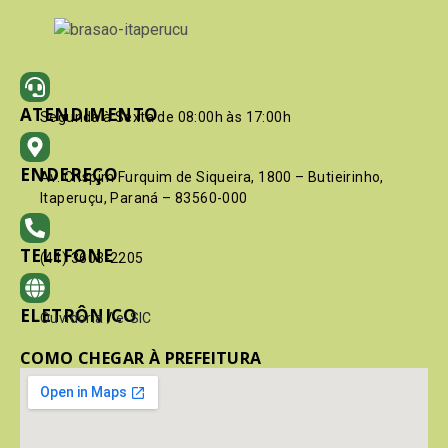
ATENDIMENTO
Segunda à Sexta de 08:00h às 17:00h
ENDEREÇO
Av. Crispim Furquim de Siqueira, 1800 – Butieirinho,
Itaperuçu, Paraná – 83560-000
TELEFONE
(41) 3603-2205
ELETRÔNICO
Ouvidoria
/
e-SIC
COMO CHEGAR À PREFEITURA