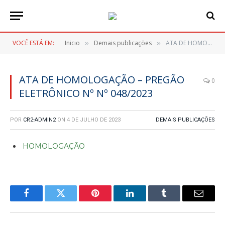
VOCÊ ESTÁ EM:
Inicio
Demais publicações
ATA DE HOMOLOGAÇÃO – PREGÃO ELETRÔNICO Nº Nº 048/2023
»
»
ATA DE HOMOLOGAÇÃO – PREGÃO
0
ELETRÔNICO Nº Nº 048/2023
POR
CR2-ADMIN2
ON
4 DE JULHO DE 2023
DEMAIS PUBLICAÇÕES
HOMOLOGAÇÃO
Facebook
Twitter
Pinterest
LinkedIn
Tumblr
E-
mail