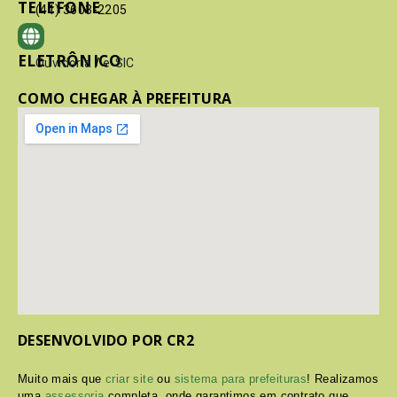
TELEFONE
(41) 3603-2205
ELETRÔNICO
Ouvidoria
/
e-SIC
COMO CHEGAR À PREFEITURA
DESENVOLVIDO POR CR2
Muito mais que
criar site
ou
sistema para prefeituras
! Realizamos
uma
assessoria
completa, onde garantimos em contrato que