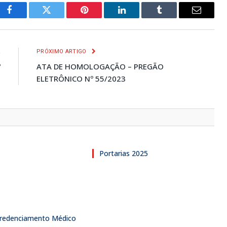
Facebook
Twitter
Pinterest
LinkedIn
Tumblr
E-
mail
R
PRÓXIMO ARTIGO
º
ATA DE HOMOLOGAÇÃO – PREGÃO
3
ELETRÔNICO Nº 55/2023
Portarias 2025
 Credenciamento Médico