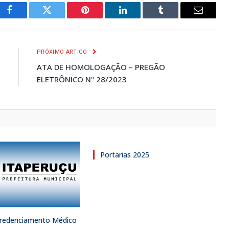
Facebook
Twitter
Pinterest
LinkedIn
Tumblr
E-
mail
R
PRÓXIMO ARTIGO
3
ATA DE HOMOLOGAÇÃO – PREGÃO
ELETRÔNICO Nº 28/2023
Portarias 2025
 Credenciamento Médico