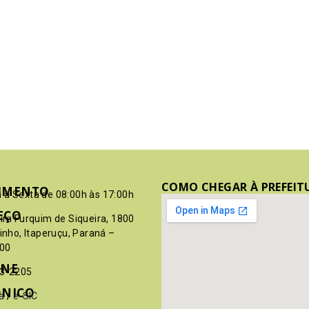
COMO CHEGAR À PREFEIT
IMENTO
 à Sexta de 08:00h às 17:00h
EÇO
pim Furquim de Siqueira, 1800
rinho, Itaperuçu, Paraná –
00
ONE
03-2205
ÔNICO
a
/
e-SIC