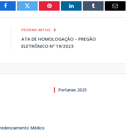
Facebook
Twitter
Pinterest
LinkedIn
Tumblr
E-
mail
R
PRÓXIMO ARTIGO
O
ATA DE HOMOLOGAÇÃO – PREGÃO
3
ELETRÔNICO Nº 19/2023
Portarias 2025
 Credenciamento Médico