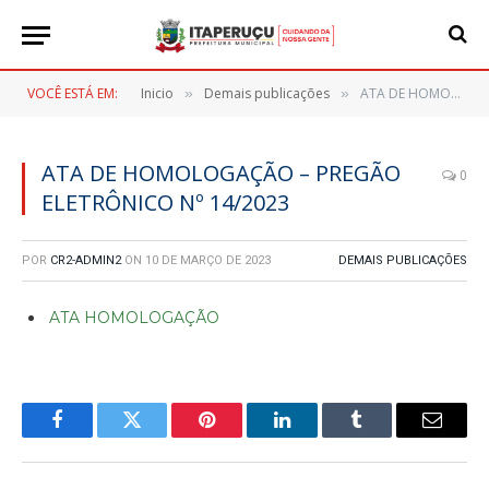
VOCÊ ESTÁ EM:
Inicio
Demais publicações
ATA DE HOMOLOGAÇÃO – PREGÃO ELETRÔNICO Nº 14/2023
»
»
ATA DE HOMOLOGAÇÃO – PREGÃO
0
ELETRÔNICO Nº 14/2023
POR
CR2-ADMIN2
ON
10 DE MARÇO DE 2023
DEMAIS PUBLICAÇÕES
ATA HOMOLOGAÇÃO
Facebook
Twitter
Pinterest
LinkedIn
Tumblr
E-
mail