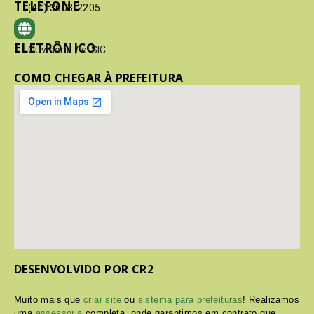
TELEFONE
(41) 3603-2205
ELETRÔNICO
Ouvidoria
/
e-SIC
COMO CHEGAR À PREFEITURA
DESENVOLVIDO POR CR2
Muito mais que
criar site
ou
sistema para prefeituras
! Realizamos
uma
assessoria
completa, onde garantimos em contrato que