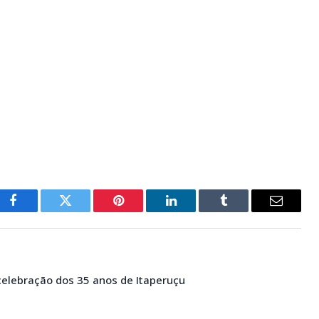
Facebook
Twitter
Pinterest
LinkedIn
Tumblr
E-
mail
 celebração dos 35 anos de Itaperuçu