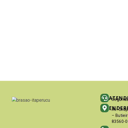
ATEND
Segunda
ENDER
Av. Cris
– Butiei
83560-0