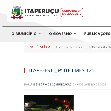
O MUNICÍPIO
O GOVERNO
PUBLICAÇÕES 
VOCÊ ESTÁ EM:
Inicio
Notícias
4ª ItapeFest en
»
»
ITAPEFEST _ @41FILMES-121
POR
ASSESSORIA DE COMUNICAÇÃO
ON
6 DE JANEIRO DE 2026