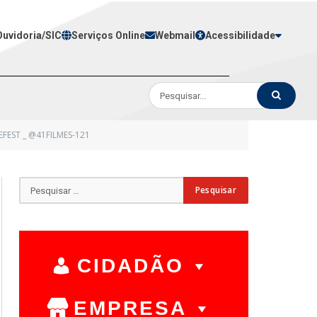
Ouvidoria/SIC
Serviços Online
Webmail
Acessibilidade
EFEST _ @41FILMES-121
CIDADÃO
EMPRESA