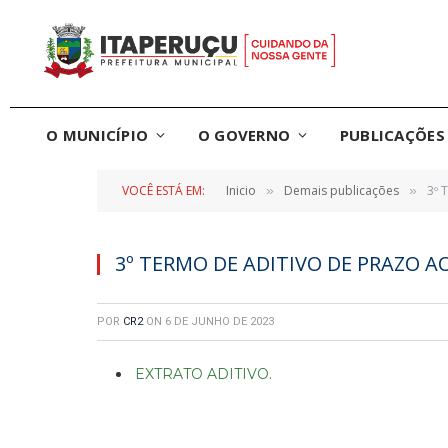
O MUNICÍPIO
O GOVERNO
PUBLICAÇÕES 
VOCÊ ESTÁ EM:
Inicio
Demais publicações
3º 
»
»
3º TERMO DE ADITIVO DE PRAZO A
POR
CR2
ON
6 DE JUNHO DE 2023
EXTRATO ADITIVO.