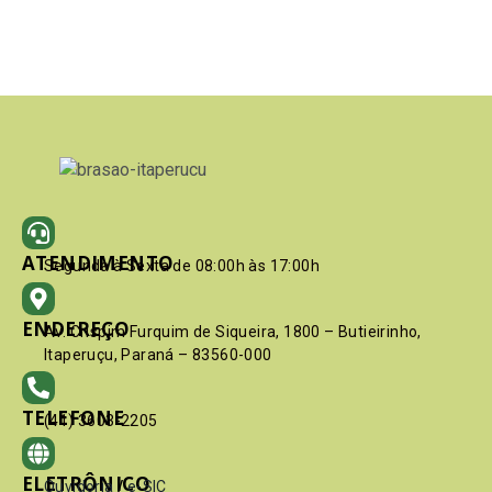
ATENDIMENTO
Segunda à Sexta de 08:00h às 17:00h
ENDEREÇO
Av. Crispim Furquim de Siqueira, 1800 – Butieirinho,
Itaperuçu, Paraná – 83560-000
TELEFONE
(41) 3603-2205
ELETRÔNICO
Ouvidoria
/
e-SIC