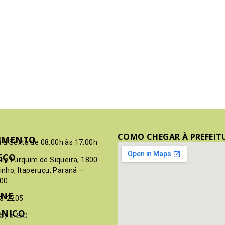
COMO CHEGAR À PREFEIT
IMENTO
 à Sexta de 08:00h às 17:00h
EÇO
pim Furquim de Siqueira, 1800
rinho, Itaperuçu, Paraná –
00
ONE
03-2205
ÔNICO
a
/
e-SIC