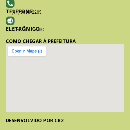
TELEFONE
(41) 3603-2205
ELETRÔNICO
Ouvidoria
/
e-SIC
COMO CHEGAR À PREFEITURA
DESENVOLVIDO POR CR2