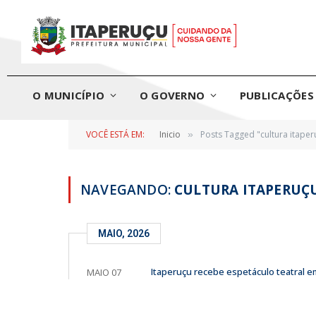
O MUNICÍPIO
O GOVERNO
PUBLICAÇÕES 
VOCÊ ESTÁ EM:
Inicio
Posts Tagged "cultura itaper
»
NAVEGANDO:
CULTURA ITAPERUÇ
MAIO, 2026
Itaperuçu recebe espetáculo teatral em
MAIO 07