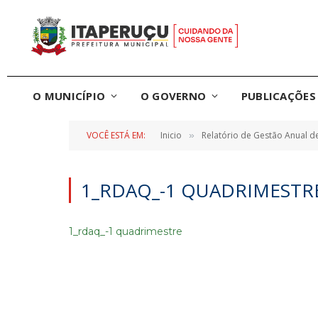
O MUNICÍPIO
O GOVERNO
PUBLICAÇÕES 
VOCÊ ESTÁ EM:
Inicio
Relatório de Gestão Anual d
»
1_RDAQ_-1 QUADRIMESTR
1_rdaq_-1 quadrimestre