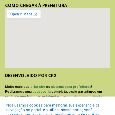
COMO CHEGAR À PREFEITURA
DESENVOLVIDO POR CR2
Muito mais que
criar site
ou
sistema para prefeituras
!
Realizamos uma
assessoria
completa, onde garantimos em
contrato que todas as exigências das
leis de transparência
pública
serão atendidas.
Nós usamos cookies para melhorar sua experiência de
navegação no portal. Ao utilizar nosso portal, você
Conheça o
PNTP
e o
Radar da Transparência Pública
concorda com a política de monitoramento de cookies.