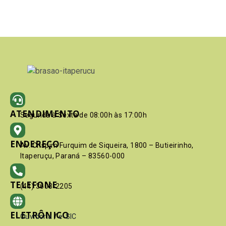
ATENDIMENTO
Segunda à Sexta de 08:00h às 17:00h
ENDEREÇO
Av. Crispim Furquim de Siqueira, 1800 – Butieirinho,
Itaperuçu, Paraná – 83560-000
TELEFONE
(41) 3603-2205
ELETRÔNICO
Ouvidoria
/
e-SIC