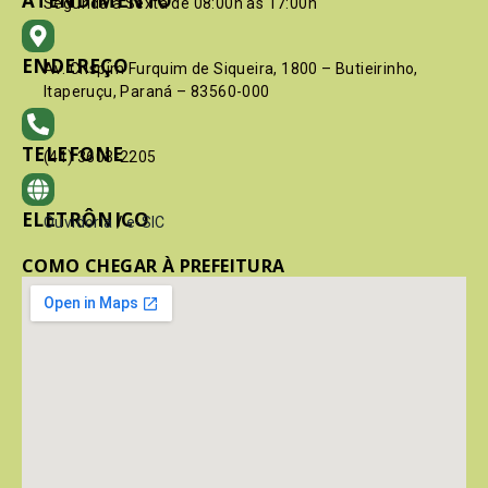
ATENDIMENTO
Segunda à Sexta de 08:00h às 17:00h
ENDEREÇO
Av. Crispim Furquim de Siqueira, 1800 – Butieirinho,
Itaperuçu, Paraná – 83560-000
TELEFONE
(41) 3603-2205
ELETRÔNICO
Ouvidoria
/
e-SIC
COMO CHEGAR À PREFEITURA