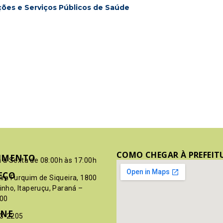
ões e Serviços Públicos de Saúde
COMO CHEGAR À PREFEIT
IMENTO
 à Sexta de 08:00h às 17:00h
EÇO
pim Furquim de Siqueira, 1800
rinho, Itaperuçu, Paraná –
00
ONE
03-2205