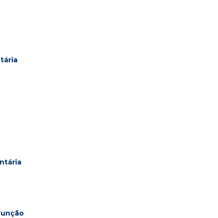
tária
ntária
Função