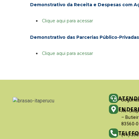
Demonstrativo da Receita e Despesas com Aç
Clique aqui para acessar
Demonstrativo das Parcerias Público-Privadas
Clique aqui para acessar
ATEND
Segunda
ENDER
Av. Cris
– Butiei
83560-0
TELEF
(41) 36