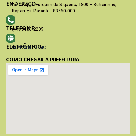
ENDEREÇO
Av. Crispim Furquim de Siqueira, 1800 – Butieirinho,
Itaperuçu, Paraná – 83560-000
TELEFONE
(41) 3603-2205
ELETRÔNICO
Ouvidoria
/
e-SIC
COMO CHEGAR À PREFEITURA