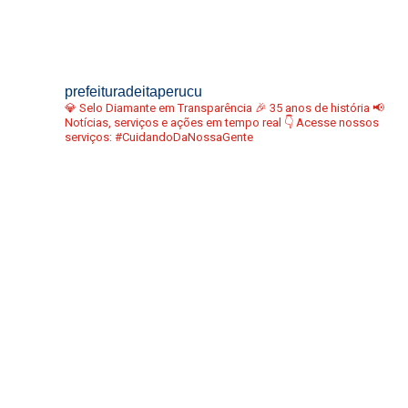
prefeituradeitaperucu
💎 Selo Diamante em Transparência
🎉 35 anos de história
📢
Notícias, serviços e ações em tempo real
👇 Acesse nossos
serviços:
#CuidandoDaNossaGente