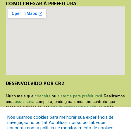
COMO CHEGAR À PREFEITURA
DESENVOLVIDO POR CR2
Muito mais que
criar site
ou
sistema para prefeituras
! Realizamos
uma
assessoria
completa, onde garantimos em contrato que
todas as exigências das
leis de transparência pública
serão
atendidas.
Nós usamos cookies para melhorar sua experiência de
navegação no portal. Ao utilizar nosso portal, você
Conheça o
PNTP
e o
Radar da Transparência Pública
concorda com a política de monitoramento de cookies.