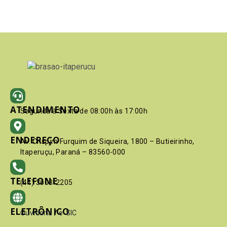
ATENDIMENTO
Segunda à Sexta de 08:00h às 17:00h
ENDEREÇO
Av. Crispim Furquim de Siqueira, 1800 – Butieirinho,
Itaperuçu, Paraná – 83560-000
TELEFONE
(41) 3603-2205
ELETRÔNICO
Ouvidoria
/
e-SIC