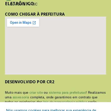
ELETRÔNICO
Ouvidoria
/
e-SIC
COMO CHEGAR À PREFEITURA
DESENVOLVIDO POR CR2
Muito mais que
criar site
ou
sistema para prefeituras
! Realizamos
uma
assessoria
completa, onde garantimos em contrato que
todas as exigências das
leis de transparência pública
serão
atendidas.
Nós usamos cookies para melhorar sua experiência de