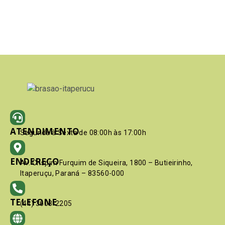
ATENDIMENTO
Segunda à Sexta de 08:00h às 17:00h
ENDEREÇO
Av. Crispim Furquim de Siqueira, 1800 – Butieirinho,
Itaperuçu, Paraná – 83560-000
TELEFONE
(41) 3603-2205