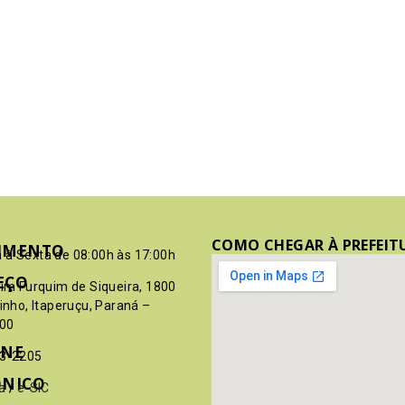
COMO CHEGAR À PREFEIT
IMENTO
 à Sexta de 08:00h às 17:00h
EÇO
pim Furquim de Siqueira, 1800
rinho, Itaperuçu, Paraná –
00
ONE
03-2205
ÔNICO
a
/
e-SIC