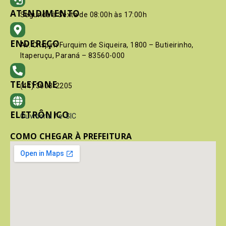
ATENDIMENTO
Segunda à Sexta de 08:00h às 17:00h
ENDEREÇO
Av. Crispim Furquim de Siqueira, 1800 – Butieirinho,
Itaperuçu, Paraná – 83560-000
TELEFONE
(41) 3603-2205
ELETRÔNICO
Ouvidoria
/
e-SIC
COMO CHEGAR À PREFEITURA