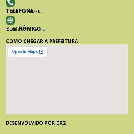
TELEFONE
(41) 3603-2205
ELETRÔNICO
Ouvidoria
/
e-SIC
COMO CHEGAR À PREFEITURA
DESENVOLVIDO POR CR2