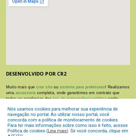
DESENVOLVIDO POR CR2
Muito mais que
criar site
ou
sistema para prefeituras
! Realizamos
uma
assessoria
completa, onde garantimos em contrato que
todas as exigências das
leis de transparência pública
serão
atendidas.
Nós usamos cookies para melhorar sua experiência de
navegação no portal. Ao utilizar nosso portal, você
Conheça o
PNTP
e o
Radar da Transparência Pública
concorda com a política de monitoramento de cookies.
Para ter mais informações sobre como isso é feito, acesse
Política de cookies (
Leia mais
). Se você concorda, clique em