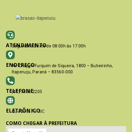
ATENDIMENTO
Segunda à Sexta de 08:00h às 17:00h
ENDEREÇO
Av. Crispim Furquim de Siqueira, 1800 – Butieirinho,
Itaperuçu, Paraná – 83560-000
TELEFONE
(41) 3603-2205
ELETRÔNICO
Ouvidoria
/
e-SIC
COMO CHEGAR À PREFEITURA