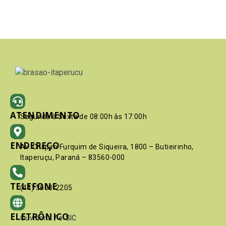
ATENDIMENTO
Segunda à Sexta de 08:00h às 17:00h
ENDEREÇO
Av. Crispim Furquim de Siqueira, 1800 – Butieirinho,
Itaperuçu, Paraná – 83560-000
TELEFONE
(41) 3603-2205
ELETRÔNICO
Ouvidoria
/
e-SIC