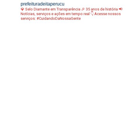
prefeituradeitaperucu
💎 Selo Diamante em Transparência
🎉 35 anos de história
📢
Notícias, serviços e ações em tempo real
👇 Acesse nossos
serviços:
#CuidandoDaNossaGente