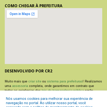
COMO CHEGAR À PREFEITURA
DESENVOLVIDO POR CR2
Muito mais que
criar site
ou
sistema para prefeituras
! Realizamos
uma
assessoria
completa, onde garantimos em contrato que
todas as exigências das
leis de transparência pública
serão
atendidas.
Nós usamos cookies para melhorar sua experiência de
navegação no portal. Ao utilizar nosso portal, você
Conheça o
PNTP
e o
Radar da Transparência Pública