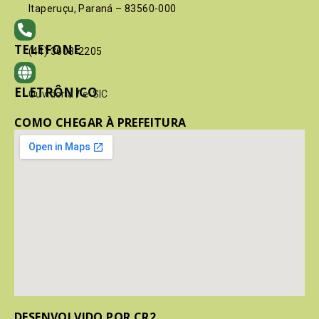
Itaperuçu, Paraná – 83560-000
TELEFONE
(41) 3603-2205
ELETRÔNICO
Ouvidoria
/
e-SIC
COMO CHEGAR À PREFEITURA
DESENVOLVIDO POR CR2