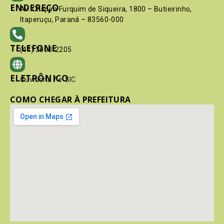
ENDEREÇO
Av. Crispim Furquim de Siqueira, 1800 – Butieirinho,
Itaperuçu, Paraná – 83560-000
TELEFONE
(41) 3603-2205
ELETRÔNICO
Ouvidoria
/
e-SIC
COMO CHEGAR À PREFEITURA